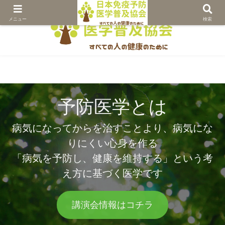
メニュー
検索
予防医学とは
予防医学とは
病気になってからを治すことより、病気にな
病気になってからを治すことより、病気にな
りにくい心身を作る
りにくい心身を作る
「病気を予防し、健康を維持する」という考
「病気を予防し、健康を維持する」という考
え方に基づく医学です
え方に基づく医学です
講演会情報はコチラ
講演会情報はコチラ